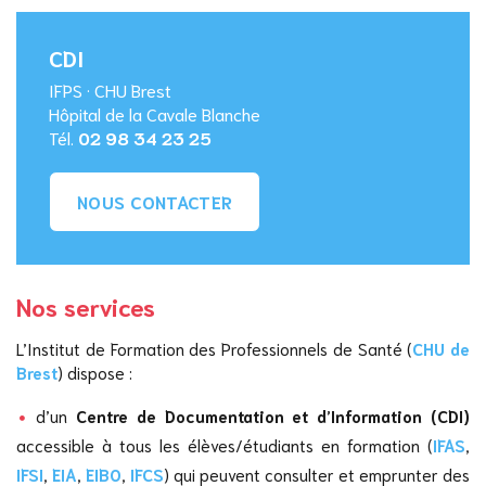
CDI
IFPS · CHU Brest
Hôpital de la Cavale Blanche
Tél.
02 98 34 23 25
NOUS CONTACTER
Nos services
L’Institut de Formation des Professionnels de Santé (
CHU de
Brest
) dispose :
d’un
Centre de Documentation et d’Information (CDI)
accessible à tous les élèves/étudiants en formation (
IFAS
,
IFSI
,
EIA
,
EIBO
,
IFCS
) qui peuvent consulter et emprunter des