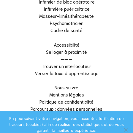
Infirmier de bloc opératoire
Infirmière puéricultrice
Masseur-kinésithérapeute
Psychomotricien
Cadre de santé
Accessibilité
Se loger à proximité
———
Trouver un interlocuteur
Verser la taxe d’apprentissage
———
Nous suivre
Mentions légales
Politique de confidentialité
Parcoursup : données personnelles
———
En poursuivant votre navigation, vous acceptez l’utilisation de
Plan du site
traceurs (cookies) afin de réaliser des statistiques et de vous
garantir la meilleure expérience.