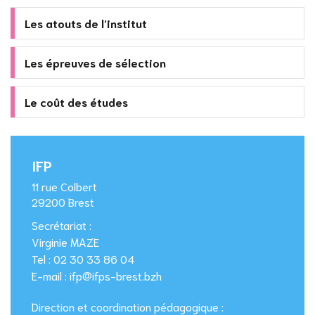
Les atouts de l’institut
Les épreuves de sélection
Le coût des études
IFP
11 rue Colbert
29200 Brest
Secrétariat :
Virginie MAZE
Tel : 02 30 33 86 04
E-mail : ifp@ifps-brest.bzh
Direction et coordination pédagogique :