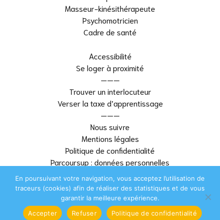
Masseur-kinésithérapeute
Psychomotricien
Cadre de santé
Accessibilité
Se loger à proximité
———
Trouver un interlocuteur
Verser la taxe d’apprentissage
———
Nous suivre
Mentions légales
Politique de confidentialité
Parcoursup : données personnelles
———
En poursuivant votre navigation, vous acceptez l’utilisation de
Plan du site
traceurs (cookies) afin de réaliser des statistiques et de vous
garantir la meilleure expérience.
Réalisation Zip.fr | Agence digitale &
CMS IFPS Brest
Accepter
Refuser
Politique de confidentialité