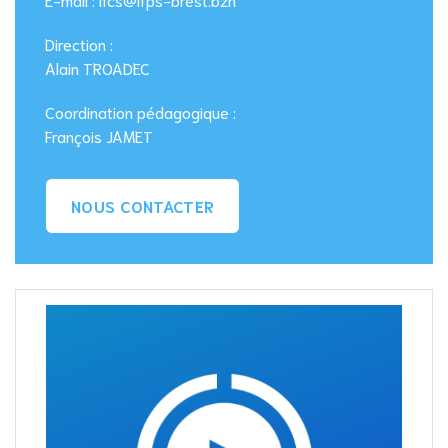
Direction :
Alain TROADEC
Coordination pédagogique :
François JAMET
NOUS CONTACTER