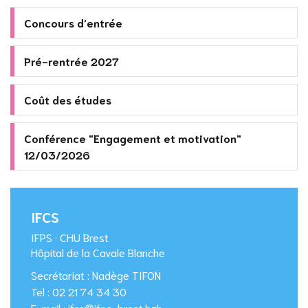
Concours d’entrée
Pré-rentrée 2027
Coût des études
Conférence "Engagement et motivation"
12/03/2026
IFCS
IFPS · CHU Brest
Hôpital de la Cavale Blanche
Secrétariat : Nadège TIFON
Tel : 02 21 74 34 30
E-mail : ifcs@ifps-brest.bzh