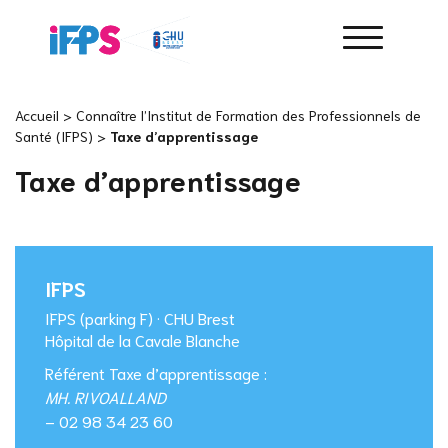
Accueil
>
Connaître l’Institut de Formation des Professionnels de
Santé (IFPS)
>
Taxe d’apprentissage
Taxe d’apprentissage
IFPS
IFPS (parking F) · CHU Brest
Hôpital de la Cavale Blanche
Référent Taxe d’apprentissage :
MH. RIVOALLAND
– 02 98 34 23 60