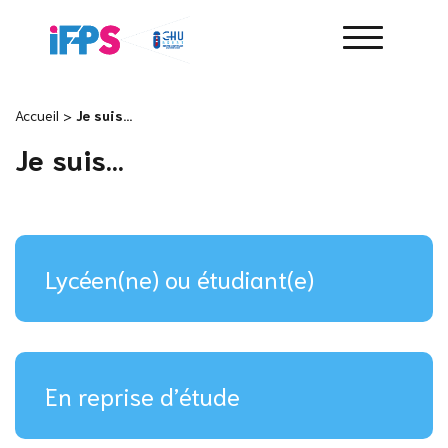
Accueil
>
Je suis…
Je suis…
Lycéen(ne) ou étudiant(e)
En reprise d’étude